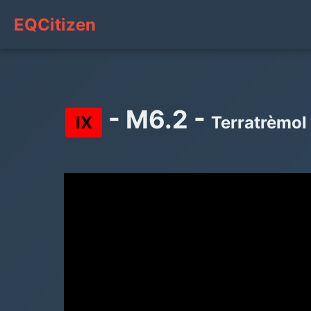
EQCitizen
- M6.2 -
IX
Terratrèmol