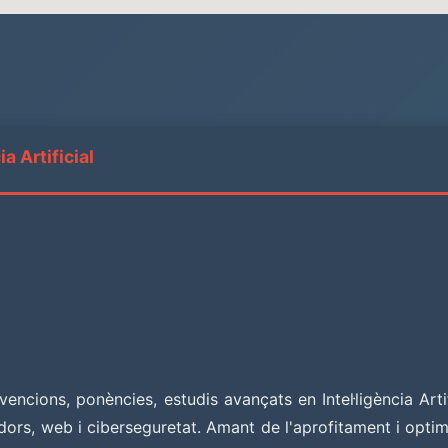
a Artificial
encions, ponències, estudis avançats en Intel·ligència Arti
ors, web i ciberseguretat. Amant de l'aprofitament i optimit