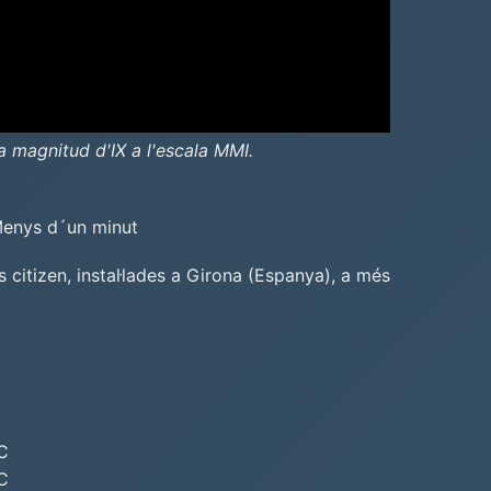
 magnitud d'IX a l'escala MMI.
Menys d´un minut
citizen, instal·lades a Girona (Espanya), a més
C
C