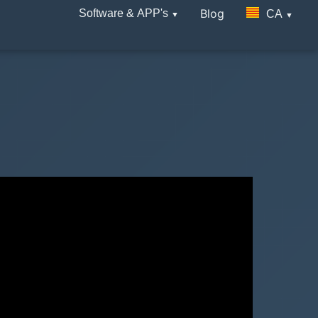
Blog
Software & APP's
CA