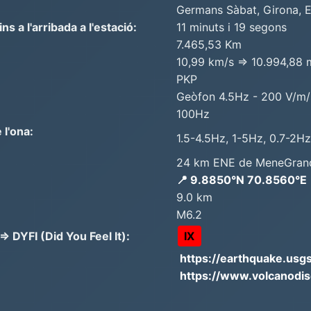
Germans Sàbat, Girona, 
 a l'arribada a l'estació:
11 minuts i 19 segons
7.465,53 Km
10,99 km/s => 10.994,88 
PKP
Geòfon 4.5Hz - 200 V/m/
100Hz
 l'ona:
1.5-4.5Hz, 1-5Hz, 0.7-2H
24 km ENE de MeneGran
📍 9.8850°N 70.8560°E
9.0 km
M6.2
 DYFI (Did You Feel It):
IX
https://earthquake.usg
https://www.volcanodi