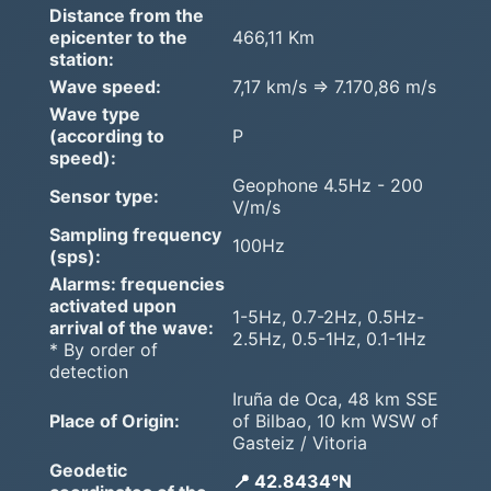
Distance from the
epicenter to the
466,11 Km
station:
Wave speed:
7,17 km/s => 7.170,86 m/s
Wave type
(according to
P
speed):
Geophone 4.5Hz - 200
Sensor type:
V/m/s
Sampling frequency
100Hz
(sps):
Alarms: frequencies
activated upon
1-5Hz, 0.7-2Hz, 0.5Hz-
arrival of the wave:
2.5Hz, 0.5-1Hz, 0.1-1Hz
* By order of
detection
Iruña de Oca, 48 km SSE
Place of Origin:
of Bilbao, 10 km WSW of
Gasteiz / Vitoria
Geodetic
📍 42.8434°N