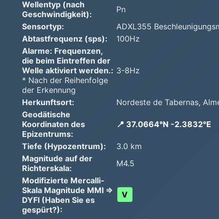
Wellentyp (nach
Pn
Geschwindigkeit):
Sensortyp:
ADXL355 Beschleunigungs
Abtastfrequenz (sps):
100Hz
Alarme: Frequenzen,
die beim Eintreffen der
Welle aktiviert werden.:
3-8Hz
* Nach der Reihenfolge
der Erkennung
Herkunftsort:
Nordeste de Tabernas, Alme
Geodätische
Koordinaten des
📍 37.0664°N -2.3832°E
Epizentrums:
Tiefe (Hypozentrum):
3.0 km
Magnitude auf der
M4.5
Richterskala:
Modifizierte Mercalli-
Skala Magnitude MMI =>
V
DYFI (Haben Sie es
gespürt?):