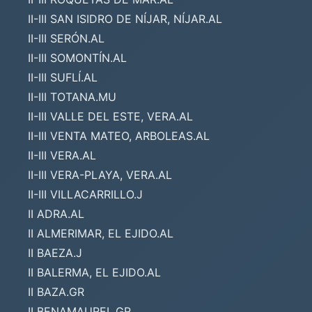
II-III SAN ISIDRO DE NÍJAR, NÍJAR.AL
II-III SERÓN.AL
II-III SOMONTÍN.AL
II-III SUFLÍ.AL
II-III TOTANA.MU
II-III VALLE DEL ESTE, VERA.AL
II-III VENTA MATEO, ARBOLEAS.AL
II-III VERA.AL
II-III VERA-PLAYA, VERA.AL
II-III VILLACARRILLO.J
II ADRA.AL
II ALMERIMAR, EL EJIDO.AL
II BAEZA.J
II BALERMA, EL EJIDO.AL
II BAZA.GR
II BENAMAUREL.GR