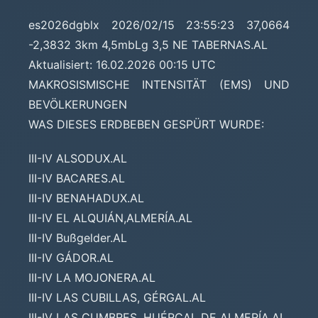
es2026dgblx 2026/02/15 23:55:23 37,0664
-2,3832 3km 4,5mbLg 3,5 NE TABERNAS.AL
Aktualisiert: 16.02.2026 00:15 UTC
MAKROSISMISCHE INTENSITÄT (EMS) UND
BEVÖLKERUNGEN
WAS DIESES ERDBEBEN GESPÜRT WURDE:
III-IV ALSODUX.AL
III-IV BACARES.AL
III-IV BENAHADUX.AL
III-IV EL ALQUIÁN,ALMERÍA.AL
III-IV Bußgelder.AL
III-IV GÁDOR.AL
III-IV LA MOJONERA.AL
III-IV LAS CUBILLAS, GÉRGAL.AL
III-IV LAS CUMBRES, HUÉRCAL DE ALMERÍA.AL