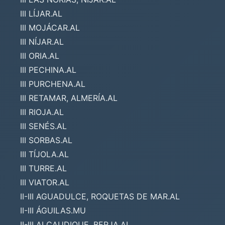
III LÍJAR.AL
III MOJÁCAR.AL
III NÍJAR.AL
III ORIA.AL
III PECHINA.AL
III PURCHENA.AL
III RETAMAR, ALMERÍA.AL
III RIOJA.AL
III SENÉS.AL
III SORBAS.AL
III TÍJOLA.AL
III TURRE.AL
III VIATOR.AL
II-III AGUADULCE, ROQUETAS DE MAR.AL
II-III ÁGUILAS.MU
II-III ALCAUDIQUE, BERJA.AL