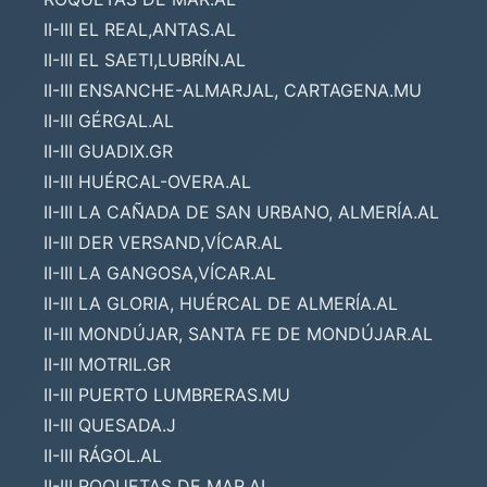
II-III EL REAL,ANTAS.AL
II-III EL SAETI,LUBRÍN.AL
II-III ENSANCHE-ALMARJAL, CARTAGENA.MU
II-III GÉRGAL.AL
II-III GUADIX.GR
II-III HUÉRCAL-OVERA.AL
II-III LA CAÑADA DE SAN URBANO, ALMERÍA.AL
II-III DER VERSAND,VÍCAR.AL
II-III LA GANGOSA,VÍCAR.AL
II-III LA GLORIA, HUÉRCAL DE ALMERÍA.AL
II-III MONDÚJAR, SANTA FE DE MONDÚJAR.AL
II-III MOTRIL.GR
II-III PUERTO LUMBRERAS.MU
II-III QUESADA.J
II-III RÁGOL.AL
II-III ROQUETAS DE MAR.AL