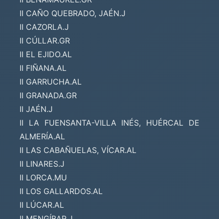
II CAÑO QUEBRADO, JAÉN.J
II CAZORLA.J
II CÚLLAR.GR
II EL EJIDO.AL
II FIÑANA.AL
II GARRUCHA.AL
II GRANADA.GR
II JAÉN.J
II LA FUENSANTA-VILLA INÉS, HUÉRCAL DE
ALMERÍA.AL
II LAS CABAÑUELAS, VÍCAR.AL
II LINARES.J
II LORCA.MU
II LOS GALLARDOS.AL
II LÚCAR.AL
II MENGÍBAR.J