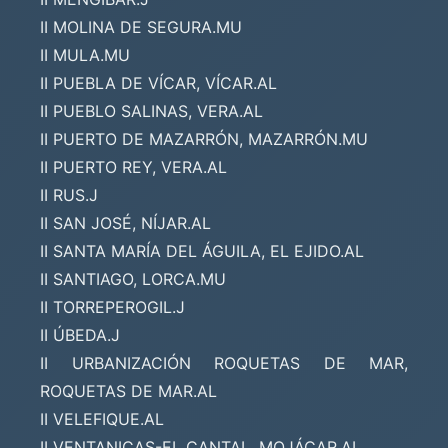
II MOLINA DE SEGURA.MU
II MULA.MU
II PUEBLA DE VÍCAR, VÍCAR.AL
II PUEBLO SALINAS, VERA.AL
II PUERTO DE MAZARRÓN, MAZARRÓN.MU
II PUERTO REY, VERA.AL
II RUS.J
II SAN JOSÉ, NÍJAR.AL
II SANTA MARÍA DEL ÁGUILA, EL EJIDO.AL
II SANTIAGO, LORCA.MU
II TORREPEROGIL.J
II ÚBEDA.J
II URBANIZACIÓN ROQUETAS DE MAR,
ROQUETAS DE MAR.AL
II VELEFIQUE.AL
II VENTANICAS-EL CANTAL, MOJÁCAR.AL