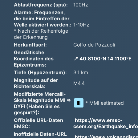
Abtastfrequenz (sps):
100Hz
Alarme: Frequenzen,
die beim Eintreffen der
Welle aktiviert werden.:
1-10Hz
* Nach der Reihenfolge
der Erkennung
Herkunftsort:
Golfo de Pozzuoli
Geodätische
Koordinaten des
📍 40.8100°N 14.1100°E
Epizentrums:
Tiefe (Hypozentrum):
3.1 km
Magnitude auf der
M4.4
Richterskala:
Modifizierte Mercalli-
Skala Magnitude MMI =>
III
* MMI estimated
DYFI (Haben Sie es
gespürt?):
Offizielle URL-Daten
https://www.emsc-
EMSC:
csem.org/Earthquake_infor
Inoffizielle Daten-URL
https://www.volcanodisc