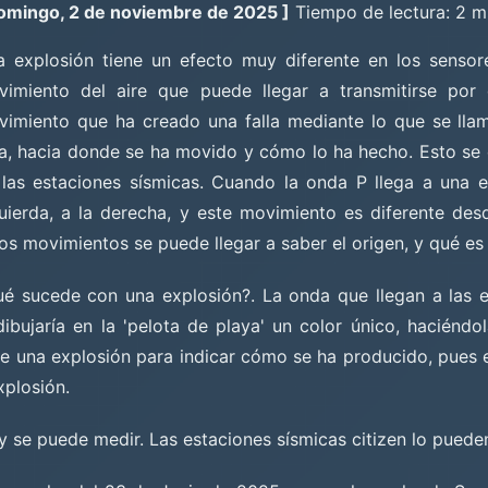
omingo, 2 de noviembre de 2025 ]
Tiempo de lectura: 2 m
 explosión tiene un efecto muy diferente en los sensor
vimiento del aire que puede llegar a transmitirse por 
imiento que ha creado una falla mediante lo que se llama
la, hacia donde se ha movido y cómo lo ha hecho. Esto se
las estaciones sísmicas. Cuando la onda P llega a una est
uierda, a la derecha, y este movimiento es diferente des
os movimientos se puede llegar a saber el origen, y qué es
é sucede con una explosión?. La onda que llegan a las e
ibujaría en la 'pelota de playa' un color único, haciénd
ve una explosión para indicar cómo se ha producido, pues e
xplosión.
 y se puede medir. Las estaciones sísmicas citizen lo pued