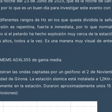
la noche del 23 de Junio de 2025, que es la noche de Sa
por lo que es un buen día para investigar este evento con 
 diferentes rangos de Hz en los que queda dividida la señ
sión es repentina, fuerte e inmediata, por lo que normal
do si el petardo ha hecho explosión muy cerca de la estac
 altos, todos a la vez. Es una manera muy visual de ent
ro MEMS ADXL355 de gama media.
estran las ondas captadas por un geófono el 2 de Noviembr
iudad de Girona. La estación sísmica está instalada a 1,2Km
amente en la estación. Duraron aproximadamente unos 15
losiones):