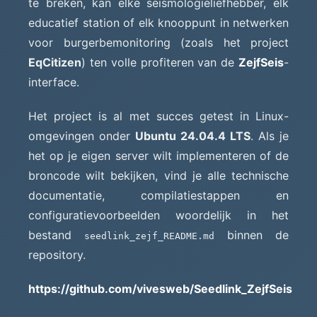
te breken, kan elke seismologieliefhebber, elk
educatief station of elk knooppunt in netwerken
voor burgerbemonitoring (zoals het project
EqCitizen
) ten volle profiteren van de
ZejfSeis
-
interface.
Het project is al met succes getest in Linux-
omgevingen onder
Ubuntu 24.04.4 LTS
. Als je
het op je eigen server wilt implementeren of de
broncode wilt bekijken, vind je alle technische
documentatie, compilatiestappen en
configuratievoorbeelden woordelijk in het
bestand
binnen de
seedlink_zejf_README.md
repository.
https://github.com/vivesweb/Seedlink_ZejfSeis