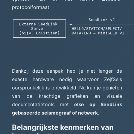
protocolformaat.
┌─────────────────────┐         SeedLink v2        
│  Externe SeedLink   │ ◄──────────────────────────
│       Server        │  HELLO/STATION/SELECT/     
│  (bijv. EqCitizen)  │  DATA/END → MiniSEED v2    
└─────────────────────┘                            
                                                   
                                                   
                                                   
                                                   
                                                   
Dankzij deze aanpak heb je niet langer de
exacte hardware nodig waarvoor ZejfSeis
oorspronkelijk is ontwikkeld. Nu kun je genieten
van de krachtige grafieken en visuele
documentatietools met
elke op SeedLink
gebaseerde seismograaf of netwerk
.
Belangrijkste kenmerken van