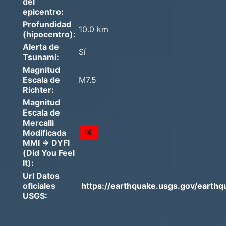
del
epicentro:
Profundidad
10.0 km
(hipocentro):
Alerta de
Sí
Tsunami:
Magnitud
Escala de
M7.5
Richter:
Magnitud
Escala de
Mercalli
IX
Modificada
MMI => DYFI
(Did You Feel
It):
Url Datos
oficiales
https://earthquake.usgs.gov/earthq
USGS: