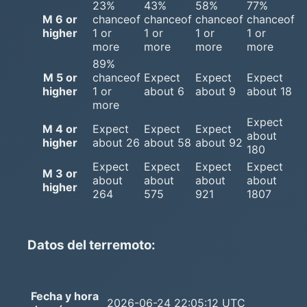
23%
43%
58%
77%
M 6 or
chanceof
chanceof
chanceof
chanceof
higher
1 or
1 or
1 or
1 or
more
more
more
more
89%
M 5 or
chanceof
Expect
Expect
Expect
higher
1 or
about 6
about 9
about 18
more
Expect
M 4 or
Expect
Expect
Expect
about
higher
about 26
about 58
about 92
180
Expect
Expect
Expect
Expect
M 3 or
about
about
about
about
higher
264
575
921
1807
Datos del terremoto:
Fecha y hora
2026-06-24 22:05:12 UTC