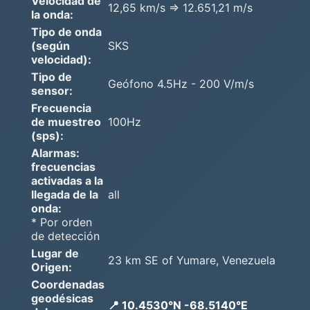
Velocidad de
12,65 km/s => 12.651,21 m/s
la onda:
Tipo de onda
(según
SKS
velocidad):
Tipo de
Geófono 4.5Hz - 200 V/m/s
sensor:
Frecuencia
de muestreo
100Hz
(sps):
Alarmas:
frecuencias
activadas a la
llegada de la
all
onda:
* Por orden
de detección
Lugar de
23 km SE of Yumare, Venezuela
Origen:
Coordenadas
geodésicas
📍 10.4530°N -68.5140°E