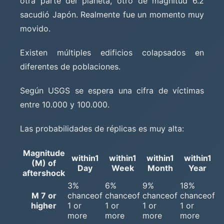
otra parte del planeta, otro de magnitud 6.2
sacudió Japón. Realmente fue un momento muy
movido.
Existen múltiples edificios colapsados en
diferentes de poblaciones.
Según USGS se espera una cifra de víctimas
entre 10.000 y 100.000.
Las probabilidades de réplicas es muy alta:
Magnitude
within1
within1
within1
within1
(M) of
Day
Week
Month
Year
aftershock
3%
6%
9%
18%
M 7 or
chanceof
chanceof
chanceof
chanceof
higher
1 or
1 or
1 or
1 or
more
more
more
more