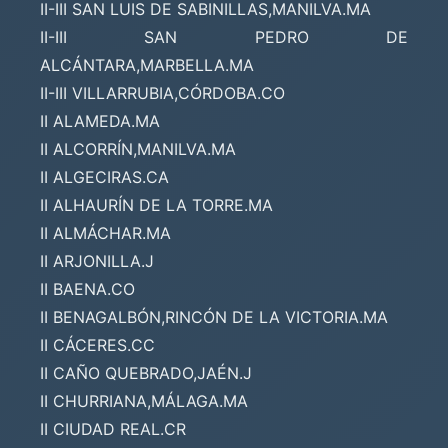
II-III SAN LUIS DE SABINILLAS,MANILVA.MA
II-III SAN PEDRO DE
ALCÁNTARA,MARBELLA.MA
II-III VILLARRUBIA,CÓRDOBA.CO
II ALAMEDA.MA
II ALCORRÍN,MANILVA.MA
II ALGECIRAS.CA
II ALHAURÍN DE LA TORRE.MA
II ALMÁCHAR.MA
II ARJONILLA.J
II BAENA.CO
II BENAGALBÓN,RINCÓN DE LA VICTORIA.MA
II CÁCERES.CC
II CAÑO QUEBRADO,JAÉN.J
II CHURRIANA,MÁLAGA.MA
II CIUDAD REAL.CR