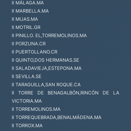
II MÁLAGA.MA
II MARBELLA.MA
II MIJAS.MA
II MOTRIL.GR
II PINILLO. EL,TORREMOLINOS.MA
II PORZUNA.CR
II PUERTOLLANO.CR
II QUINTO,DOS HERMANAS.SE
II SALADAVIEJA,ESTEPONA.MA
II SEVILLA.SE
II TARAGUILLA,SAN ROQUE.CA
II TORRE DE BENAGALBÓN,RINCÓN DE LA
VICTORIA.MA
II TORREMOLINOS.MA
II TORREQUEBRADA,BENALMÁDENA.MA
II TORROX.MA