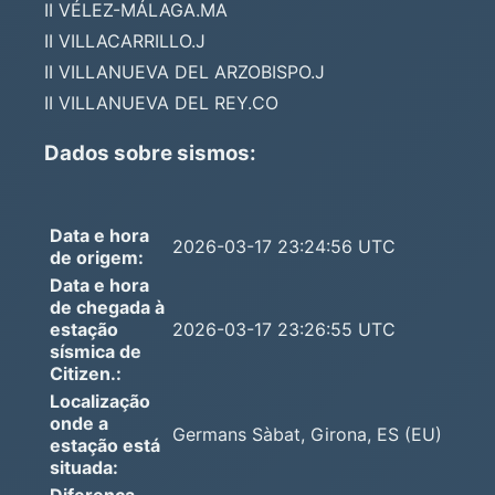
II VÉLEZ-MÁLAGA.MA
II VILLACARRILLO.J
II VILLANUEVA DEL ARZOBISPO.J
II VILLANUEVA DEL REY.CO
Dados sobre sismos:
Data e hora
2026-03-17 23:24:56 UTC
de origem:
Data e hora
de chegada à
estação
2026-03-17 23:26:55 UTC
sísmica de
Citizen.:
Localização
onde a
Germans Sàbat, Girona, ES (EU)
estação está
situada:
Diferença