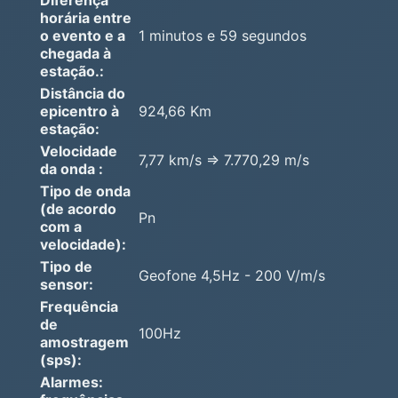
horária entre
o evento e a
1 minutos e 59 segundos
chegada à
estação.:
Distância do
epicentro à
924,66 Km
estação:
Velocidade
7,77 km/s => 7.770,29 m/s
da onda :
Tipo de onda
(de acordo
Pn
com a
velocidade):
Tipo de
Geofone 4,5Hz - 200 V/m/s
sensor:
Frequência
de
100Hz
amostragem
(sps):
Alarmes: