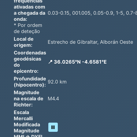
frequências
ativadas com
a chegada da
0.03-0.15, 001.005, 0.05-0.9, 1-5, 0.7-
onda:
* Por ordem
de deteção
Local de
Estrecho de Gibraltar, Alborán Oeste
origem:
Coordenadas
geodésicas
📍 36.0265°N -4.6581°E
do
epicentro:
Profundidade
92.0 km
(hipocentro):
Magnitude
na escala de
M4.4
Richter:
Escala
Mercalli
Modificada
III
Magnitude
MMI => DYFI