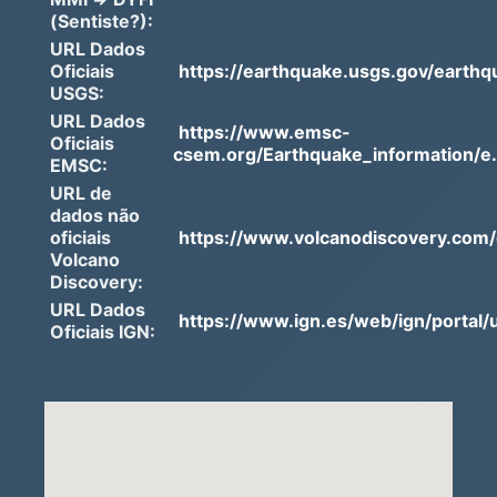
(Sentiste?):
URL Dados
Oficiais
https://earthquake.usgs.gov/earthq
USGS:
URL Dados
https://www.emsc-
Oficiais
csem.org/Earthquake_information/e.
EMSC:
URL de
dados não
oficiais
https://www.volcanodiscovery.com/
Volcano
Discovery:
URL Dados
https://www.ign.es/web/ign/portal/u
Oficiais IGN: