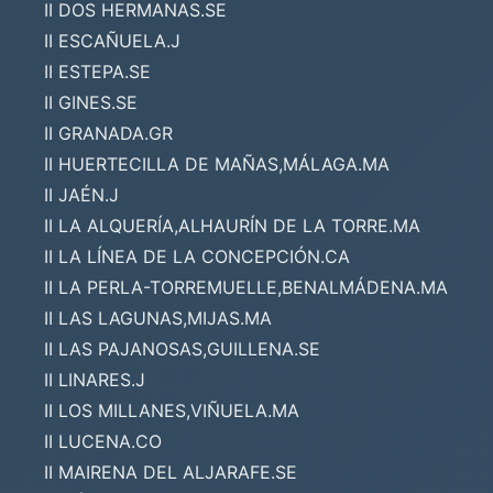
II DOS HERMANAS.SE
II ESCAÑUELA.J
II ESTEPA.SE
II GINES.SE
II GRANADA.GR
II HUERTECILLA DE MAÑAS,MÁLAGA.MA
II JAÉN.J
II LA ALQUERÍA,ALHAURÍN DE LA TORRE.MA
II LA LÍNEA DE LA CONCEPCIÓN.CA
II LA PERLA-TORREMUELLE,BENALMÁDENA.MA
II LAS LAGUNAS,MIJAS.MA
II LAS PAJANOSAS,GUILLENA.SE
II LINARES.J
II LOS MILLANES,VIÑUELA.MA
II LUCENA.CO
II MAIRENA DEL ALJARAFE.SE