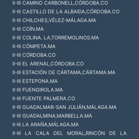
II-III CAMINO CARBONELL,CÓRDOBA.CO
II-III CASTILLO DE LA ALBAIDA,CÓRDOBA.CO
II-III CHILCHES,VÉLEZ-MÁLAGA.MA
II-III COÍN.MA
II-III COLINA. LA,TORREMOLINOS.MA
II-III CÓMPETA.MA
II-III CÓRDOBA.CO
II-III EL ARENAL,CÓRDOBA.CO
II-III ESTACIÓN DE CÁRTAMA,CÁRTAMA.MA
II-III ESTEPONA.MA
II-III FUENGIROLA.MA
II-III FUENTE PALMERA.CO
II-III GUADALMAR-SAN JULIÁN,MÁLAGA.MA
II-III GUADALMINA,MARBELLA.MA
II-III LA ARAÑA,MÁLAGA.MA
II-III LA CALA DEL MORAL,RINCÓN DE LA