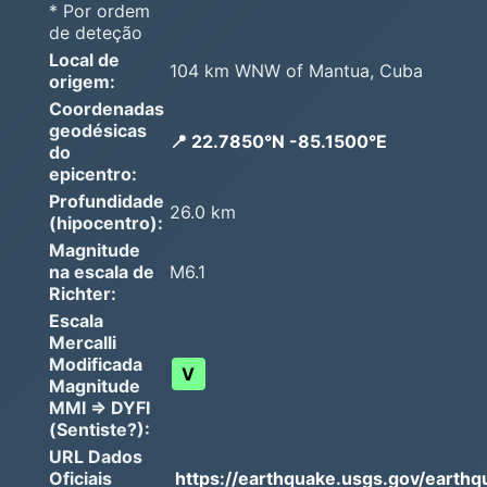
* Por ordem
de deteção
Local de
104 km WNW of Mantua, Cuba
origem:
Coordenadas
geodésicas
📍 22.7850°N -85.1500°E
do
epicentro:
Profundidade
26.0 km
(hipocentro):
Magnitude
na escala de
M6.1
Richter:
Escala
Mercalli
Modificada
V
Magnitude
MMI => DYFI
(Sentiste?):
URL Dados
Oficiais
https://earthquake.usgs.gov/earthq