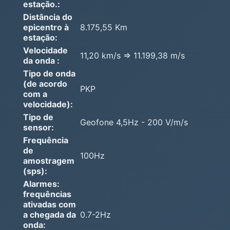
estação.:
Distância do
epicentro à
8.175,55 Km
estação:
Velocidade
11,20 km/s => 11.199,38 m/s
da onda :
Tipo de onda
(de acordo
PKP
com a
velocidade):
Tipo de
Geofone 4,5Hz - 200 V/m/s
sensor:
Frequência
de
100Hz
amostragem
(sps):
Alarmes:
frequências
ativadas com
a chegada da
0.7-2Hz
onda: