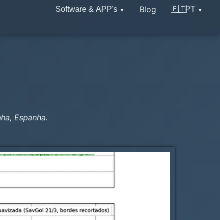
Blog
Software & APP's
🇵🇹
PT
nha, Espanha.