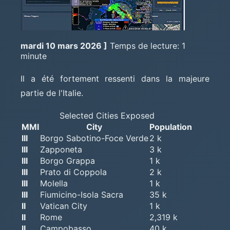
mardi 10 mars 2026 ]
Temps de lecture: 1
minute
Il a été fortement ressenti dans la majeure
partie de l'Italie.
Selected Cities Exposed
MMI
City
Population
III
Borgo Sabotino-Foce Verde
2 k
III
Zapponeta
3 k
III
Borgo Grappa
1 k
III
Prato di Coppola
2 k
III
Molella
1 k
III
Fiumicino-Isola Sacra
35 k
II
Vatican City
1 k
II
Rome
2,319 k
II
Campobasso
40 k