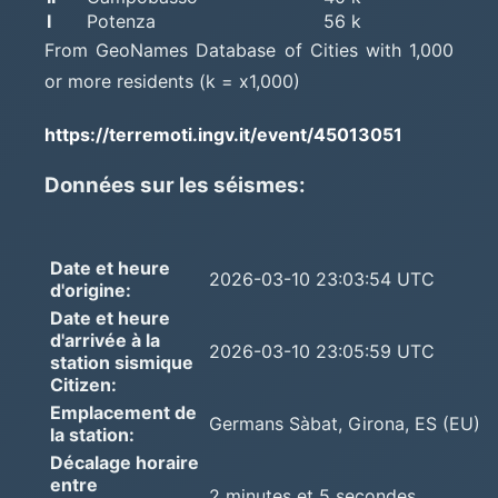
I
Potenza
56 k
From GeoNames Database of Cities with 1,000
or more residents (k = x1,000)
https://terremoti.ingv.it/event/45013051
Données sur les séismes:
Date et heure
2026-03-10 23:03:54 UTC
d'origine:
Date et heure
d'arrivée à la
2026-03-10 23:05:59 UTC
station sismique
Citizen:
Emplacement de
Germans Sàbat, Girona, ES (EU)
la station:
Décalage horaire
entre
2 minutes et 5 secondes