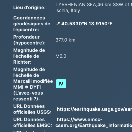
TYRRHENIAN SEA,46 km SSW of Nap
Lieu d'origine:
Ischia, Italy
Coordonnées
géodésiques de
📍 40.5330°N 13.9150°E
l'épicentre:
Profondeur
377.0 km
(hypocentre):
Magnitude de
l'échelle de
M6.0
Richter:
Magnitude de
l'échelle de
Mercalli modifiée
IV
MMI => DYFI
(L'avez-vous
ressenti ?):
URL Données
https://earthquake.usgs.gov/ea
officielles USGS:
URL Données
https://www.emsc-
officielles EMSC:
csem.org/Earthquake_informatio